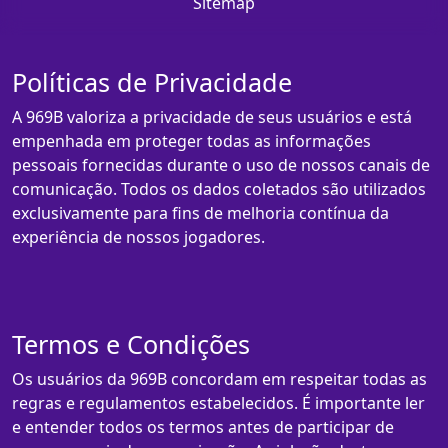
Sitemap
Políticas de Privacidade
A 969B valoriza a privacidade de seus usuários e está
empenhada em proteger todas as informações
pessoais fornecidas durante o uso de nossos canais de
comunicação. Todos os dados coletados são utilizados
exclusivamente para fins de melhoria contínua da
experiência de nossos jogadores.
Termos e Condições
Os usuários da 969B concordam em respeitar todas as
regras e regulamentos estabelecidos. É importante ler
e entender todos os termos antes de participar de