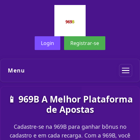
Login
Registrar-se
Menu
📱 969B A Melhor Plataforma
de Apostas
Cadastre-se na 969B para ganhar bônus no
cadastro e em cada recarga. Com a 969B, você