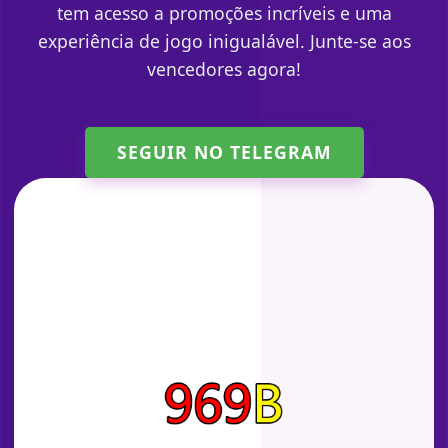
tem acesso a promoções incríveis e uma
experiência de jogo inigualável. Junte-se aos
vencedores agora!
SEGUIR NO TELEGRAM