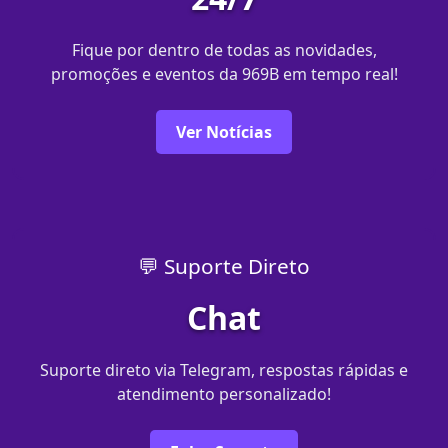
Fique por dentro de todas as novidades,
promoções e eventos da 969B em tempo real!
Ver Notícias
💬 Suporte Direto
Chat
Suporte direto via Telegram, respostas rápidas e
atendimento personalizado!