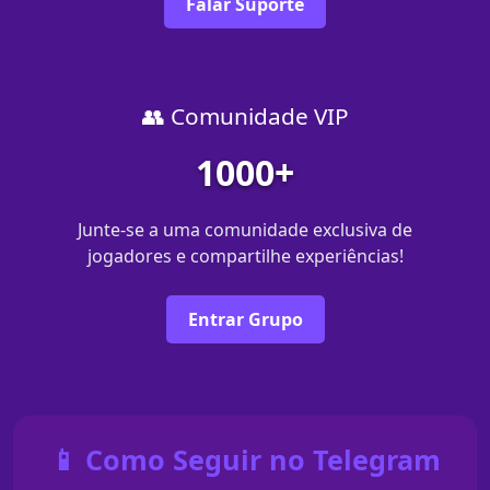
Falar Suporte
👥 Comunidade VIP
1000+
Junte-se a uma comunidade exclusiva de
jogadores e compartilhe experiências!
Entrar Grupo
📱 Como Seguir no Telegram