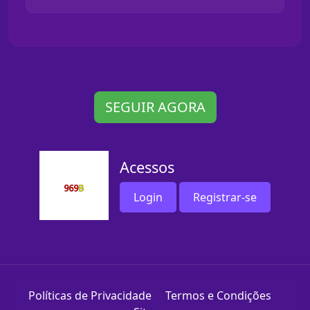
SEGUIR AGORA
Acessos
Login
Registrar-se
Políticas de Privacidade
Termos e Condições