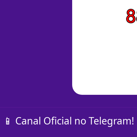
📱 Canal Oficial no Telegram!