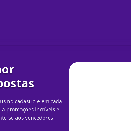
hor
postas
nus no cadastro e em cada
 a promoções incríveis e
unte-se aos vencedores