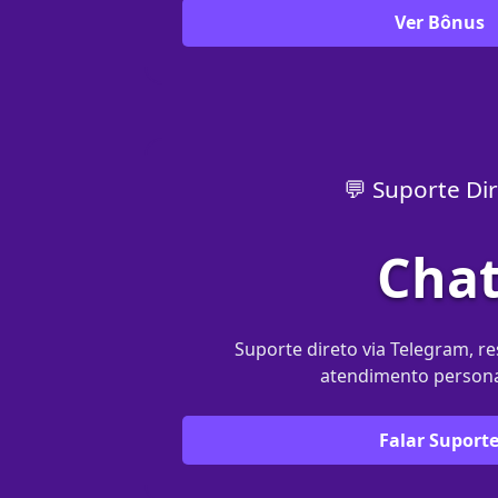
Ver Bônus
💬 Suporte Di
Cha
Suporte direto via Telegram, r
atendimento persona
Falar Suport