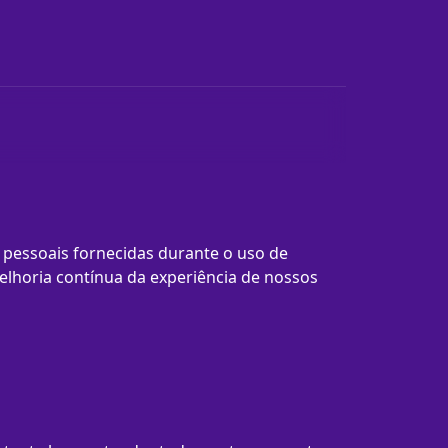
 pessoais fornecidas durante o uso de
elhoria contínua da experiência de nossos