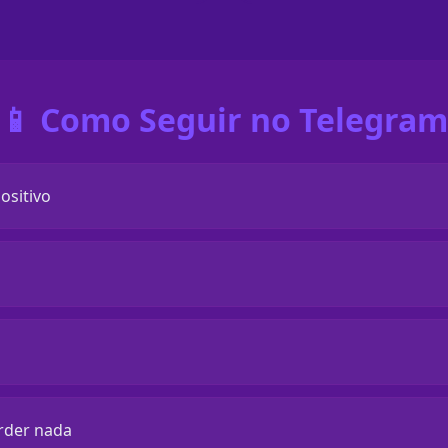
📱 Como Seguir no Telegram
ositivo
erder nada