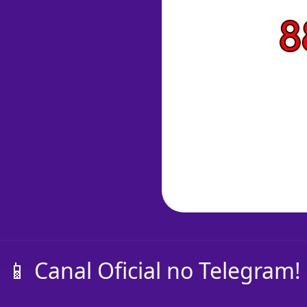
📱 Canal Oficial no Telegram!