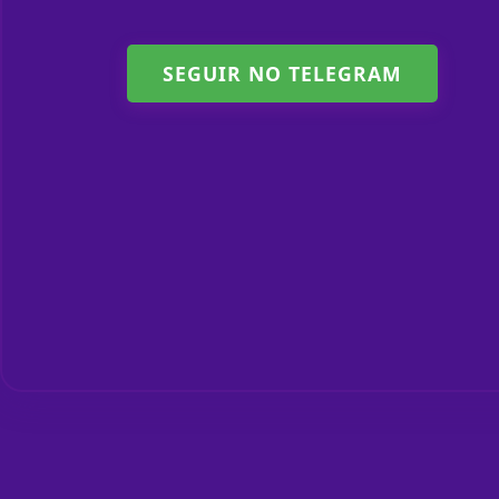
SEGUIR NO TELEGRAM