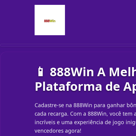
📱 888Win A Mel
Plataforma de A
Cadastre-se na 888Win para ganhar bôn
cada recarga. Com a 888Win, você tem 
incríveis e uma experiência de jogo inig
vencedores agora!