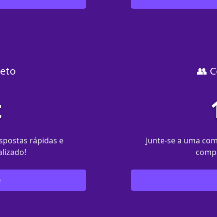
reto
👥 
t
espostas rápidas e
Junte-se a uma com
lizado!
compa
e