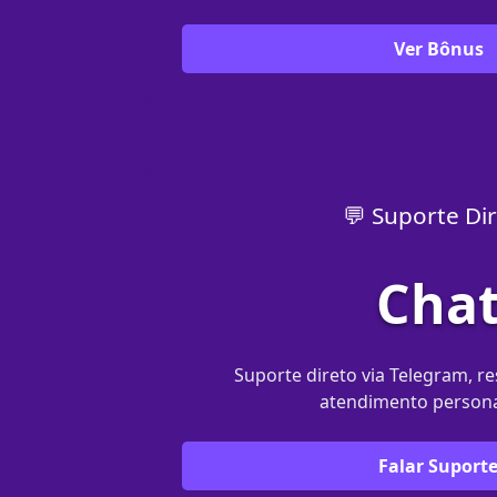
Ver Bônus
💬 Suporte Di
Cha
Suporte direto via Telegram, r
atendimento persona
Falar Suport