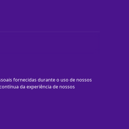
ssoais fornecidas durante o uso de nossos
 contínua da experiência de nossos