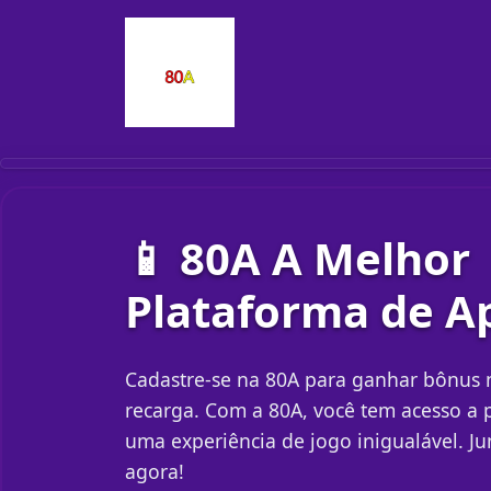
📱 80A A Melhor
Plataforma de A
Cadastre-se na 80A para ganhar bônus 
recarga. Com a 80A, você tem acesso a 
uma experiência de jogo inigualável. J
agora!