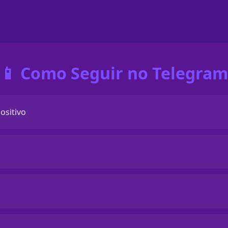
📱 Como Seguir no Telegram
ositivo