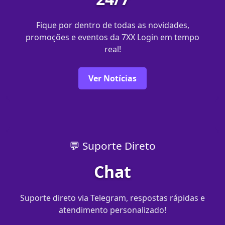
Fique por dentro de todas as novidades,
promoções e eventos da 7XX Login em tempo
real!
Ver Notícias
💬 Suporte Direto
Chat
Suporte direto via Telegram, respostas rápidas e
atendimento personalizado!