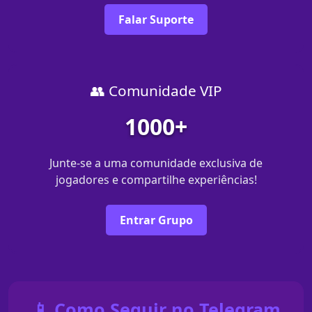
Falar Suporte
👥 Comunidade VIP
1000+
Junte-se a uma comunidade exclusiva de
jogadores e compartilhe experiências!
Entrar Grupo
📱 Como Seguir no Telegram