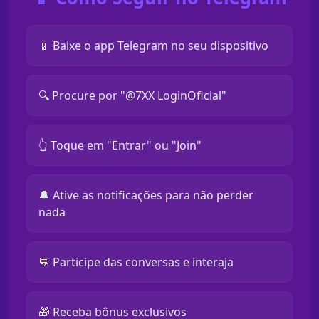
📱 Baixe o app Telegram no seu dispositivo
🔍 Procure por "@7XX LoginOficial"
👆 Toque em "Entrar" ou "Join"
🔔 Ative as notificações para não perder
nada
💬 Participe das conversas e interaja
🎁 Receba bônus exclusivos