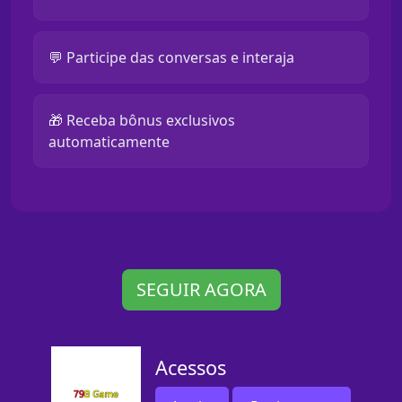
💬 Participe das conversas e interaja
🎁 Receba bônus exclusivos
automaticamente
SEGUIR AGORA
Acessos