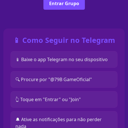
Entrar Grupo
📱 Como Seguir no Telegram
📱 Baixe o app Telegram no seu dispositivo
🔍 Procure por "@79B GameOficial"
👆 Toque em "Entrar" ou "Join"
🔔 Ative as notificações para não perder
nada