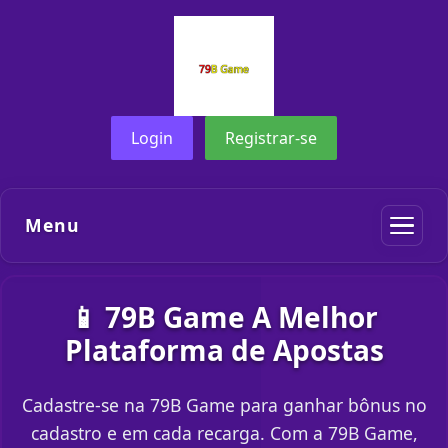
Login
Registrar-se
Menu
📱 79B Game A Melhor
Plataforma de Apostas
Cadastre-se na 79B Game para ganhar bônus no
cadastro e em cada recarga. Com a 79B Game,