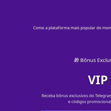
Como a plataforma mais popular do mome
🎁 Bônus Exclu
VIP
Receba bônus exclusivos do Telegra
e códigos promocionai