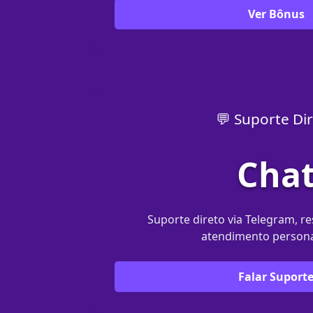
Ver Bônus
💬 Suporte Di
Cha
Suporte direto via Telegram, r
atendimento persona
Falar Suport