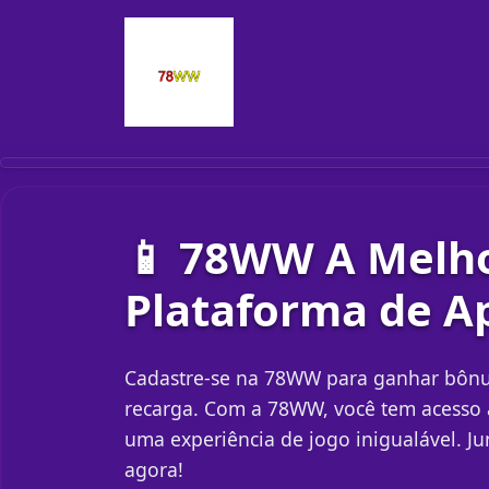
📱 78WW A Melh
Plataforma de A
Cadastre-se na 78WW para ganhar bônu
recarga. Com a 78WW, você tem acesso 
uma experiência de jogo inigualável. J
agora!