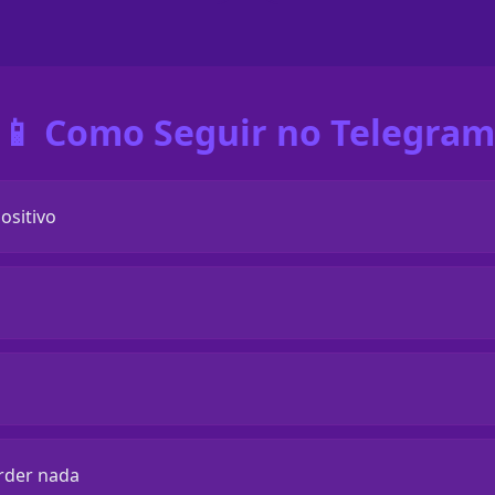
📱 Como Seguir no Telegram
ositivo
erder nada