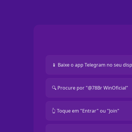
📱 Baixe o app Telegram no seu disp
🔍 Procure por "@78Br WinOficial"
👆 Toque em "Entrar" ou "Join"