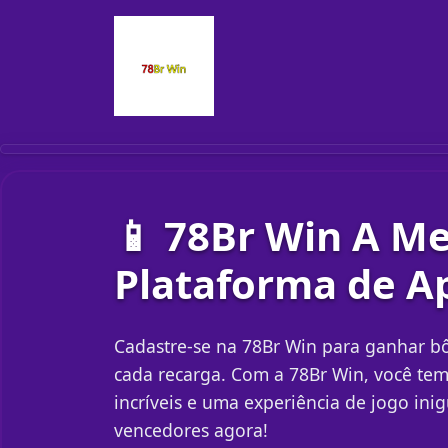
📱 78Br Win A M
Plataforma de A
Cadastre-se na 78Br Win para ganhar b
cada recarga. Com a 78Br Win, você te
incríveis e uma experiência de jogo inig
vencedores agora!