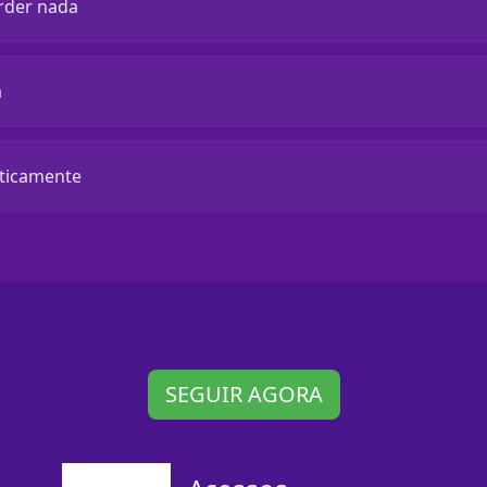
erder nada
a
aticamente
SEGUIR AGORA