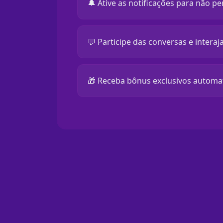
🔔 Ative as notificações para não p
💬 Participe das conversas e interaj
🎁 Receba bônus exclusivos autom