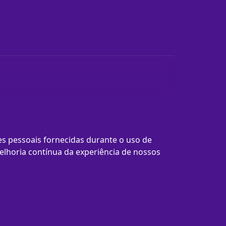
es pessoais fornecidas durante o uso de
elhoria contínua da experiência de nossos