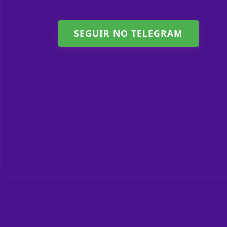
SEGUIR NO TELEGRAM