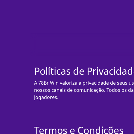
Políticas de Privacida
A 78Br Win valoriza a privacidade de seus 
nossos canais de comunicação. Todos os dad
jogadores.
Termos e Condições