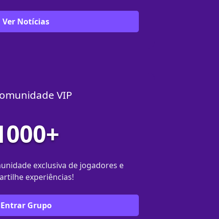
Ver Notícias
Comunidade VIP
1000+
unidade exclusiva de jogadores e
rtilhe experiências!
Entrar Grupo