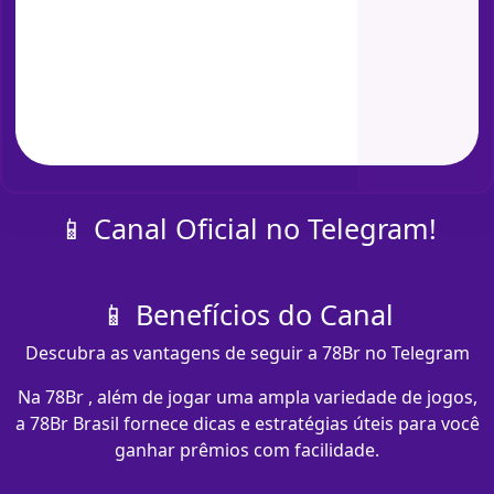
📱 Canal Oficial no Telegram!
📱 Benefícios do Canal
Descubra as vantagens de seguir a 78Br no Telegram
Na 78Br , além de jogar uma ampla variedade de jogos,
a 78Br Brasil fornece dicas e estratégias úteis para você
ganhar prêmios com facilidade.