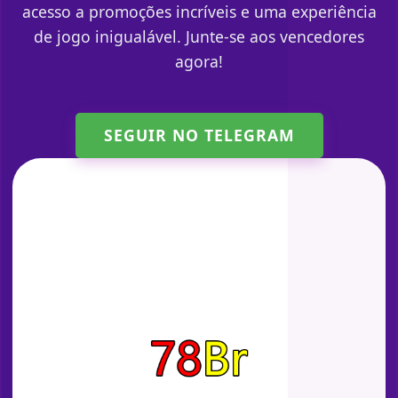
acesso a promoções incríveis e uma experiência
de jogo inigualável. Junte-se aos vencedores
agora!
SEGUIR NO TELEGRAM