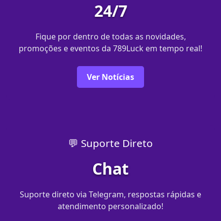
24/7
Fique por dentro de todas as novidades,
promoções e eventos da 789Luck em tempo real!
Ver Notícias
💬 Suporte Direto
Chat
Suporte direto via Telegram, respostas rápidas e
atendimento personalizado!