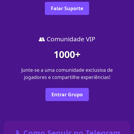
Falar Suporte
👥 Comunidade VIP
1000+
Junte-se a uma comunidade exclusiva de
jogadores e compartilhe experiências!
Entrar Grupo
📱 Como Seguir no Telegram