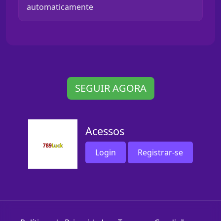
automaticamente
SEGUIR AGORA
Acessos
Login
Registrar-se