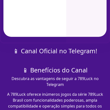
📱 Canal Oficial no Telegram!
📱 Benefícios do Canal
Descubra as vantagens de seguir a 789Luck no
Telegram
A 789Luck oferece inúmeros jogos da série 789Luck
Brasil com funcionalidades poderosas, ampla
compatibilidade e operação simples para todos os