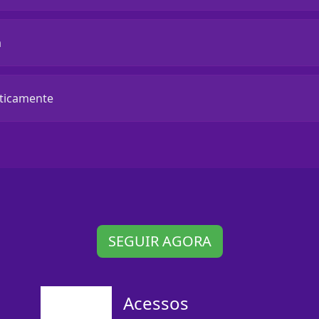
a
aticamente
SEGUIR AGORA
Acessos