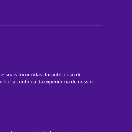
essoais fornecidas durante o uso de
elhoria contínua da experiência de nossos