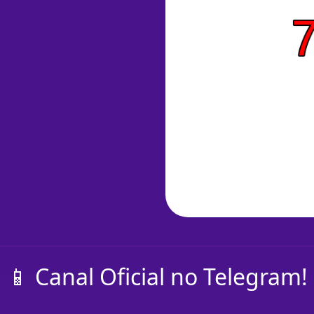
📱 Canal Oficial no Telegram!