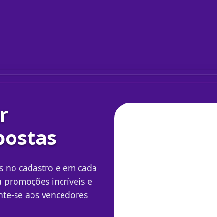
r
postas
s no cadastro e em cada
 promoções incríveis e
unte-se aos vencedores