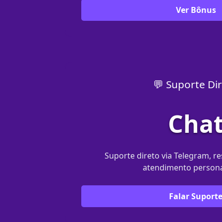
Ver Bônus
💬 Suporte Di
Cha
Suporte direto via Telegram, r
atendimento persona
Falar Suport