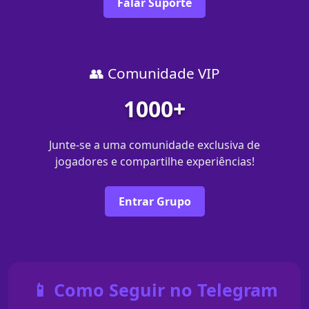
Falar Suporte
👥 Comunidade VIP
1000+
Junte-se a uma comunidade exclusiva de
jogadores e compartilhe experiências!
Entrar Grupo
📱 Como Seguir no Telegram