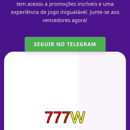
tem acesso a promoções incríveis e uma
experiência de jogo inigualável. Junte-se aos
vencedores agora!
SEGUIR NO TELEGRAM