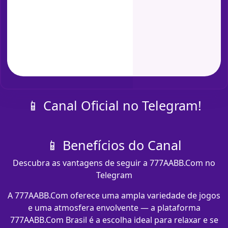
📱 Canal Oficial no Telegram!
📱 Benefícios do Canal
Descubra as vantagens de seguir a 777AABB.Com no
Telegram
A 777AABB.Com oferece uma ampla variedade de jogos
e uma atmosfera envolvente — a plataforma
777AABB.Com Brasil é a escolha ideal para relaxar e se