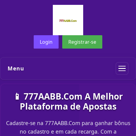
Login
Registrar-se
Menu
📱 777AABB.Com A Melhor
Plataforma de Apostas
Cadastre-se na 777AABB.Com para ganhar bônus
no cadastro e em cada recarga. Com a