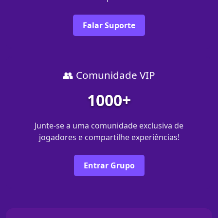
Falar Suporte
👥 Comunidade VIP
1000+
Junte-se a uma comunidade exclusiva de
jogadores e compartilhe experiências!
Entrar Grupo