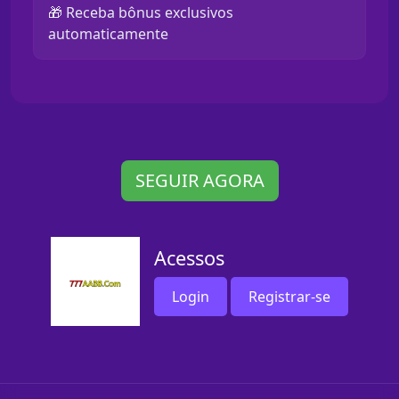
🎁 Receba bônus exclusivos
automaticamente
SEGUIR AGORA
Acessos
Login
Registrar-se