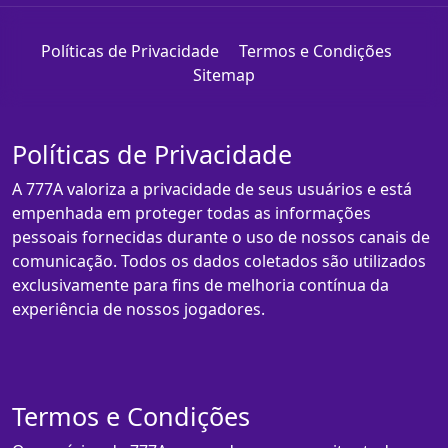
Políticas de Privacidade
Termos e Condições
Sitemap
Políticas de Privacidade
A 777A valoriza a privacidade de seus usuários e está
empenhada em proteger todas as informações
pessoais fornecidas durante o uso de nossos canais de
comunicação. Todos os dados coletados são utilizados
exclusivamente para fins de melhoria contínua da
experiência de nossos jogadores.
Termos e Condições