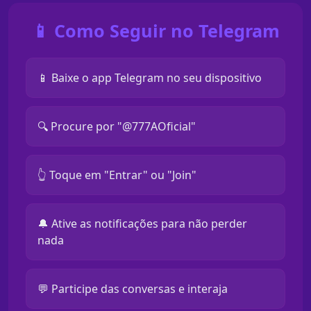
📱 Como Seguir no Telegram
📱 Baixe o app Telegram no seu dispositivo
🔍 Procure por "@777AOficial"
👆 Toque em "Entrar" ou "Join"
🔔 Ative as notificações para não perder
nada
💬 Participe das conversas e interaja