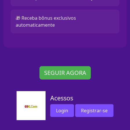
🎁 Receba bônus exclusivos
automaticamente
SEGUIR AGORA
Acessos
Login
Registrar-se