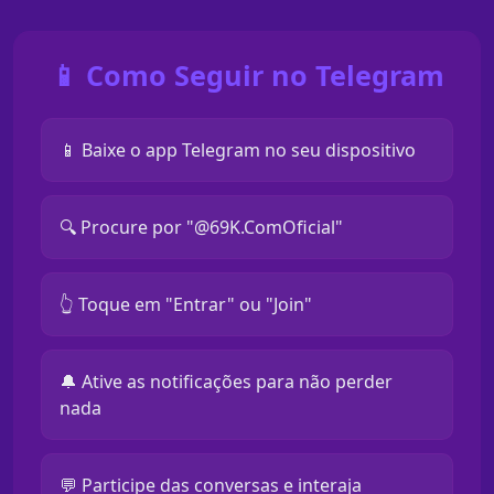
📱 Como Seguir no Telegram
📱 Baixe o app Telegram no seu dispositivo
🔍 Procure por "@69K.ComOficial"
👆 Toque em "Entrar" ou "Join"
🔔 Ative as notificações para não perder
nada
💬 Participe das conversas e interaja