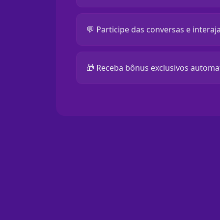
💬 Participe das conversas e interaj
🎁 Receba bônus exclusivos autom