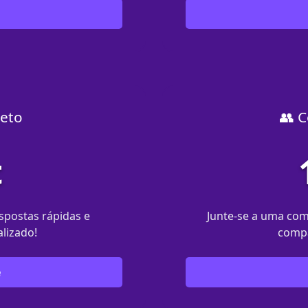
reto
👥 
t
espostas rápidas e
Junte-se a uma com
lizado!
compa
e