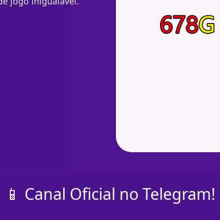
e jogo inigualável.
📱 Canal Oficial no Telegram!