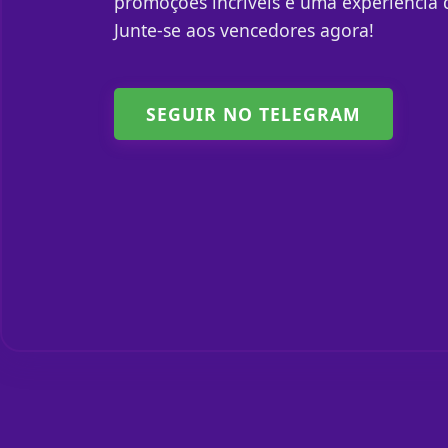
promoções incríveis e uma experiência d
Junte-se aos vencedores agora!
SEGUIR NO TELEGRAM