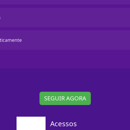
a
aticamente
SEGUIR AGORA
Acessos