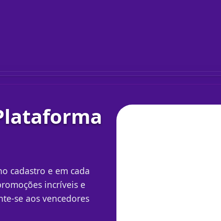
Plataforma
no cadastro e em cada
promoções incríveis e
unte-se aos vencedores