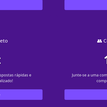
reto
👥 
t
espostas rápidas e
Junte-se a uma com
lizado!
compa
e