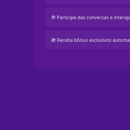
💬 Participe das conversas e interaj
🎁 Receba bônus exclusivos autom