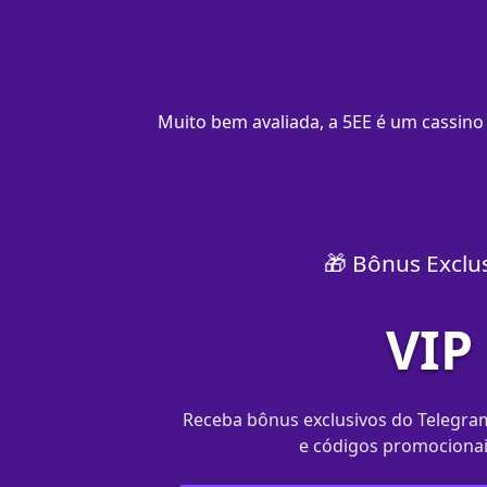
Muito bem avaliada, a 5EE é um cassino 
🎁 Bônus Exclu
VIP
Receba bônus exclusivos do Telegra
e códigos promocionai