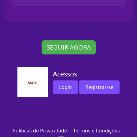
SEGUIR AGORA
Acessos
Login
Registrar-se
Políticas de Privacidade
Termos e Condições