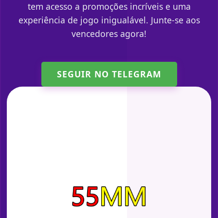
tem acesso a promoções incríveis e uma
experiência de jogo inigualável. Junte-se aos
vencedores agora!
SEGUIR NO TELEGRAM