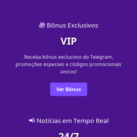
🎁 Bônus Exclusivos
VIP
Receba bônus exclusivos do Telegram,
promoções especiais e códigos promocionais
únicos!
Ver Bônus
📢 Notícias em Tempo Real
24/7