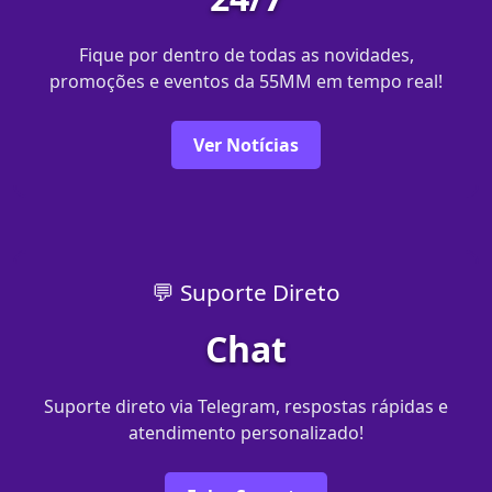
Fique por dentro de todas as novidades,
promoções e eventos da 55MM em tempo real!
Ver Notícias
💬 Suporte Direto
Chat
Suporte direto via Telegram, respostas rápidas e
atendimento personalizado!