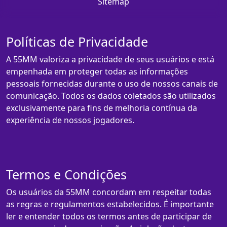
Sitemap
Políticas de Privacidade
A 55MM valoriza a privacidade de seus usuários e está
empenhada em proteger todas as informações
pessoais fornecidas durante o uso de nossos canais de
comunicação. Todos os dados coletados são utilizados
exclusivamente para fins de melhoria contínua da
experiência de nossos jogadores.
Termos e Condições
Os usuários da 55MM concordam em respeitar todas
as regras e regulamentos estabelecidos. É importante
ler e entender todos os termos antes de participar de