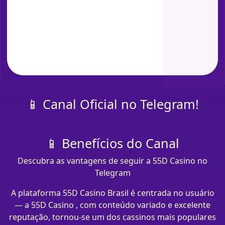
📱 Canal Oficial no Telegram!
📱 Benefícios do Canal
Descubra as vantagens de seguir a 55D Casino no
Telegram
A plataforma 55D Casino Brasil é centrada no usuário
— a 55D Casino , com conteúdo variado e excelente
reputação, tornou-se um dos cassinos mais populares