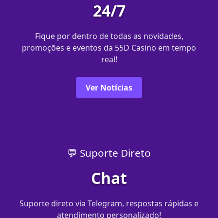
24/7
Fique por dentro de todas as novidades,
promoções e eventos da 55D Casino em tempo
real!
Ver Notícias
💬 Suporte Direto
Chat
Suporte direto via Telegram, respostas rápidas e
atendimento personalizado!