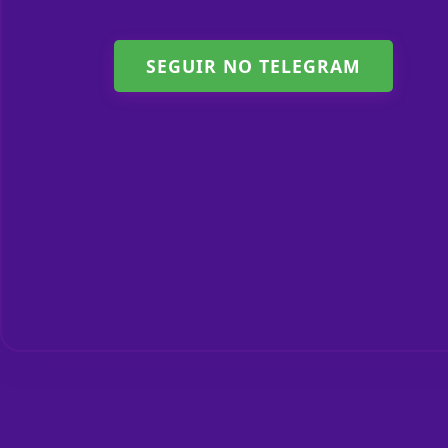
SEGUIR NO TELEGRAM