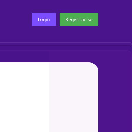
Login
Registrar-se