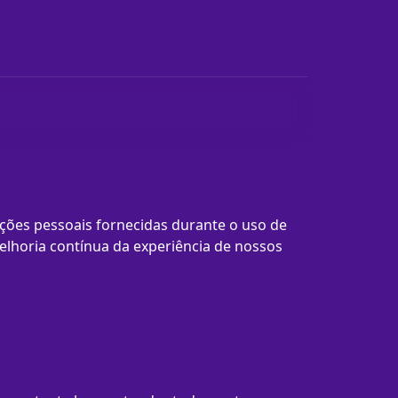
ções pessoais fornecidas durante o uso de
elhoria contínua da experiência de nossos