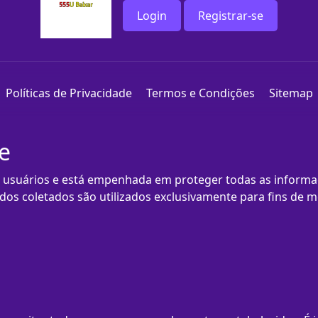
Login
Registrar-se
Políticas de Privacidade
Termos e Condições
Sitemap
de
us usuários e está empenhada em proteger todas as informa
os coletados são utilizados exclusivamente para fins de m