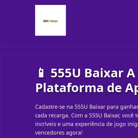
📱 555U Baixar A
Plataforma de A
Cadastre-se na 555U Baixar para ganha
cada recarga. Com a 555U Baixar, você
incríveis e uma experiência de jogo inig
vencedores agora!