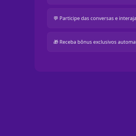
💬 Participe das conversas e interaj
🎁 Receba bônus exclusivos autom