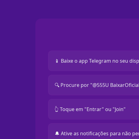
📱 Baixe o app Telegram no seu disp
🔍 Procure por "@555U BaixarOficia
👆 Toque em "Entrar" ou "Join"
🔔 Ative as notificações para não p