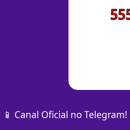
📱 Canal Oficial no Telegram!