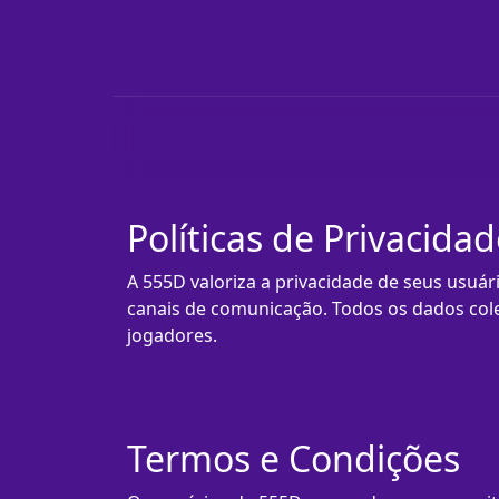
Políticas de Privacida
A 555D valoriza a privacidade de seus usuá
canais de comunicação. Todos os dados cole
jogadores.
Termos e Condições