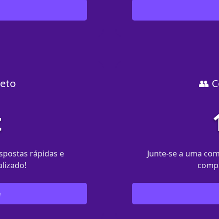
reto
👥 
t
espostas rápidas e
Junte-se a uma com
lizado!
compa
e