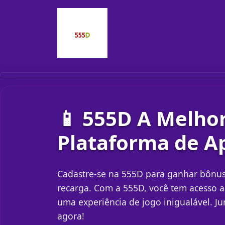
📱 555D A Melho
Plataforma de A
Cadastre-se na 555D para ganhar bônus
recarga. Com a 555D, você tem acesso a
uma experiência de jogo inigualável. J
agora!