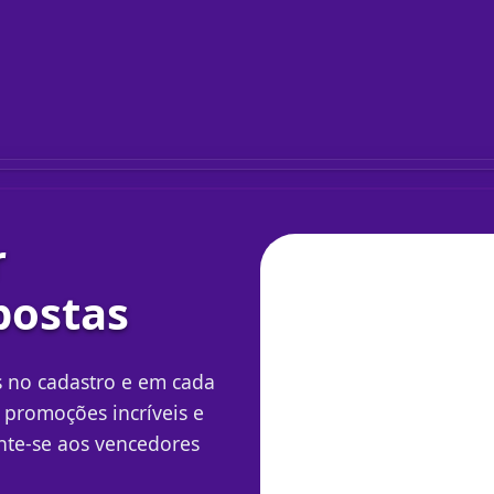
r
postas
 no cadastro e em cada
 promoções incríveis e
unte-se aos vencedores