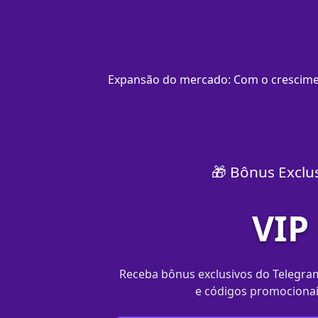
Expansão do mercado: Com o cresciment
🎁 Bônus Exclu
VIP
Receba bônus exclusivos do Telegra
e códigos promocionai