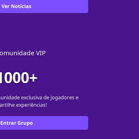
Ver Notícias
Comunidade VIP
1000+
unidade exclusiva de jogadores e
rtilhe experiências!
Entrar Grupo