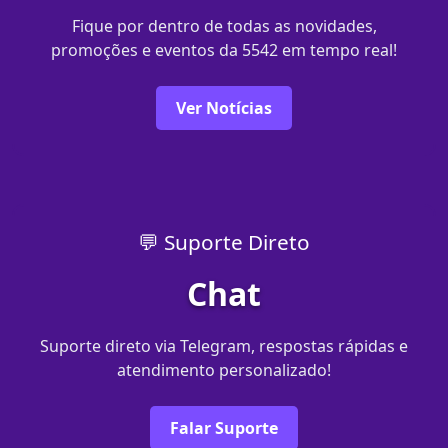
Fique por dentro de todas as novidades,
promoções e eventos da 5542 em tempo real!
Ver Notícias
💬 Suporte Direto
Chat
Suporte direto via Telegram, respostas rápidas e
atendimento personalizado!
Falar Suporte