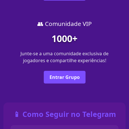
👥 Comunidade VIP
1000+
Junte-se a uma comunidade exclusiva de
jogadores e compartilhe experiências!
Entrar Grupo
📱 Como Seguir no Telegram