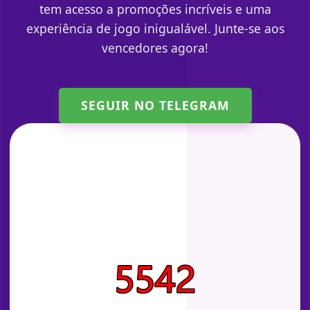
tem acesso a promoções incríveis e uma
experiência de jogo inigualável. Junte-se aos
vencedores agora!
SEGUIR NO TELEGRAM