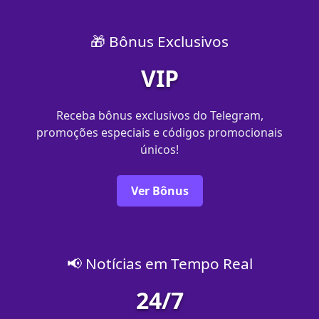
🎁 Bônus Exclusivos
VIP
Receba bônus exclusivos do Telegram,
promoções especiais e códigos promocionais
únicos!
Ver Bônus
📢 Notícias em Tempo Real
24/7