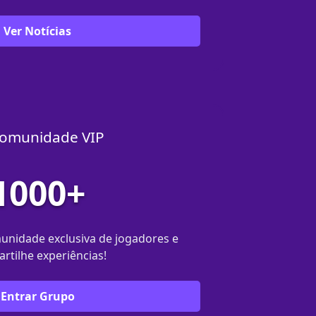
Ver Notícias
Comunidade VIP
1000+
unidade exclusiva de jogadores e
rtilhe experiências!
Entrar Grupo