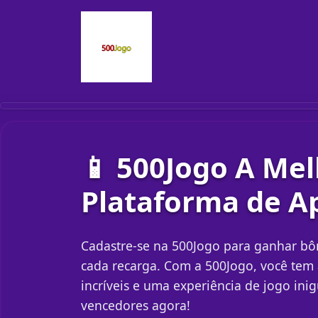
📱 500Jogo A Me
Plataforma de A
Cadastre-se na 500Jogo para ganhar bô
cada recarga. Com a 500Jogo, você tem
incríveis e uma experiência de jogo inig
vencedores agora!