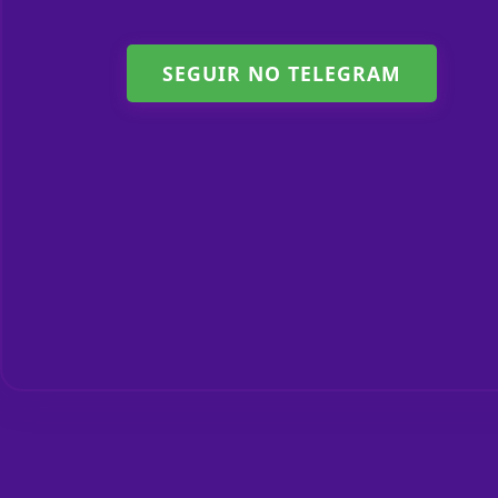
SEGUIR NO TELEGRAM