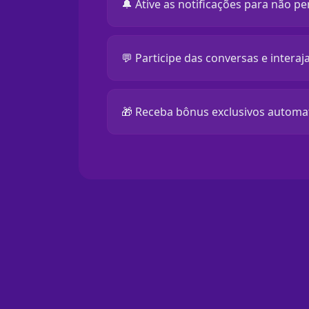
🔔 Ative as notificações para não p
💬 Participe das conversas e interaj
🎁 Receba bônus exclusivos autom