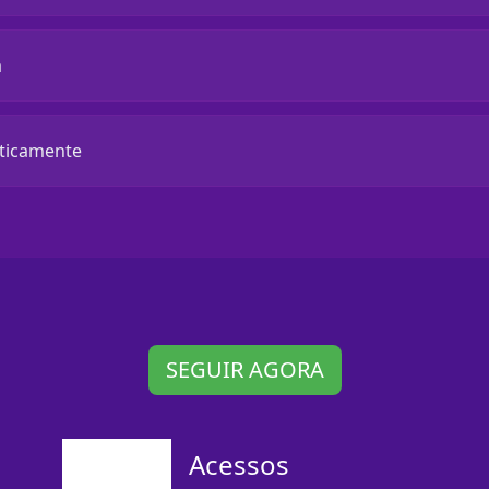
a
aticamente
SEGUIR AGORA
Acessos