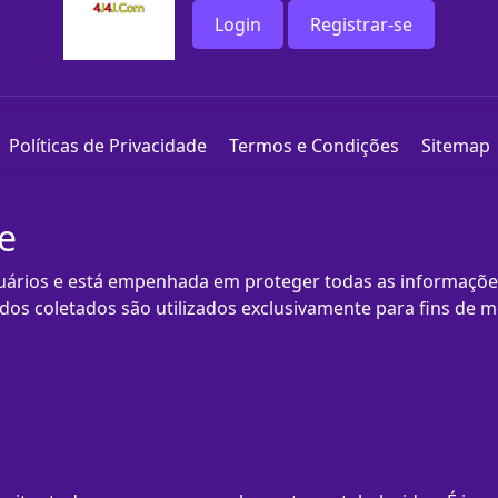
Login
Registrar-se
Políticas de Privacidade
Termos e Condições
Sitemap
de
usuários e está empenhada em proteger todas as informaçõe
os coletados são utilizados exclusivamente para fins de m