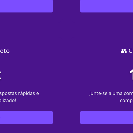
reto
👥 
t
espostas rápidas e
Junte-se a uma com
lizado!
compa
e