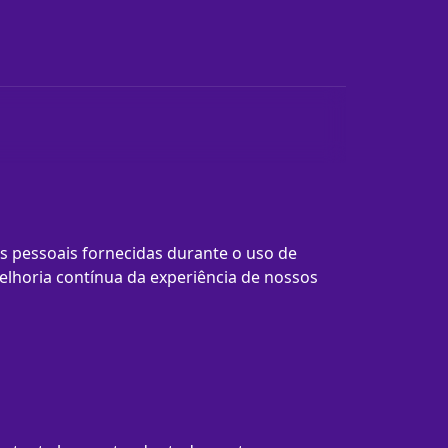
s pessoais fornecidas durante o uso de
elhoria contínua da experiência de nossos