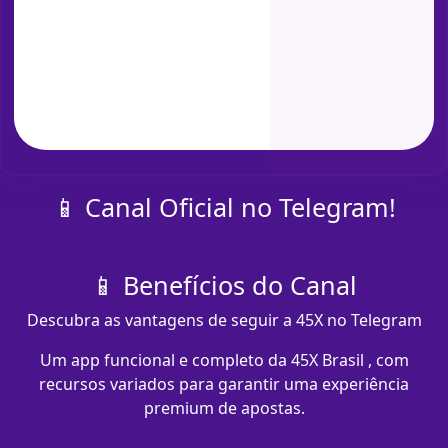
📱 Canal Oficial no Telegram!
📱 Benefícios do Canal
Descubra as vantagens de seguir a 45X no Telegram
Um app funcional e completo da 45X Brasil , com
recursos variados para garantir uma experiência
premium de apostas.