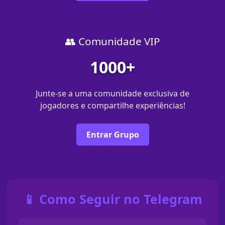
👥 Comunidade VIP
1000+
Junte-se a uma comunidade exclusiva de
jogadores e compartilhe experiências!
Entrar Grupo
📱 Como Seguir no Telegram