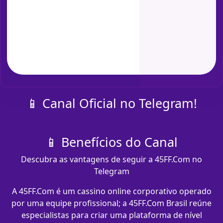
📱 Canal Oficial no Telegram!
📱 Benefícios do Canal
Descubra as vantagens de seguir a 45FF.Com no
Telegram
A 45FF.Com é um cassino online corporativo operado
por uma equipe profissional; a 45FF.Com Brasil reúne
especialistas para criar uma plataforma de nível