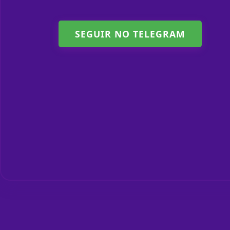
SEGUIR NO TELEGRAM