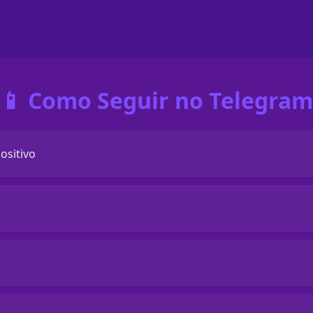
📱 Como Seguir no Telegram
ositivo