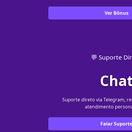
Ver Bônus
💬 Suporte Di
Cha
Suporte direto via Telegram, r
atendimento persona
Falar Suport