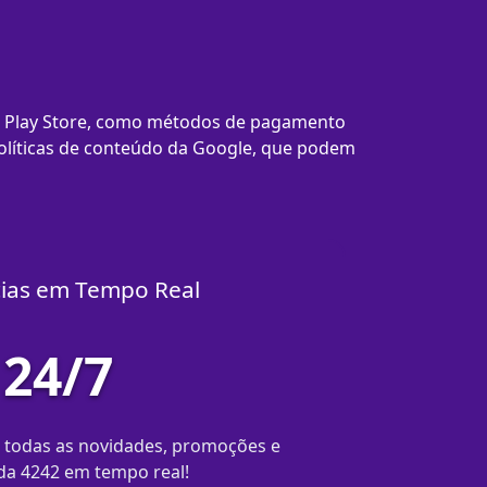
le Play Store, como métodos de pagamento
políticas de conteúdo da Google, que podem
cias em Tempo Real
24/7
e todas as novidades, promoções e
da 4242 em tempo real!