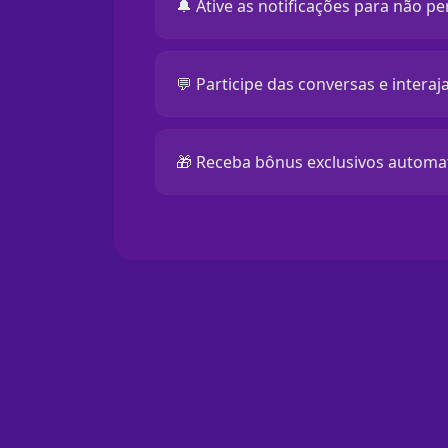
🔔 Ative as notificações para não p
💬 Participe das conversas e interaj
🎁 Receba bônus exclusivos autom