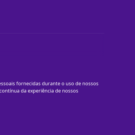
essoais fornecidas durante o uso de nossos
 contínua da experiência de nossos