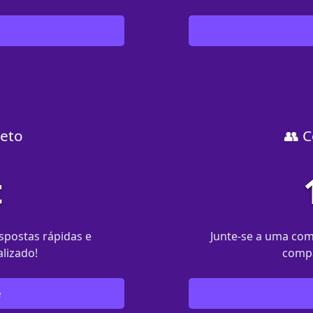
reto
👥 
t
espostas rápidas e
Junte-se a uma com
lizado!
compa
e