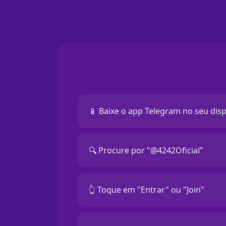
📱 Baixe o app Telegram no seu disp
🔍 Procure por "@4242Oficial"
👆 Toque em "Entrar" ou "Join"