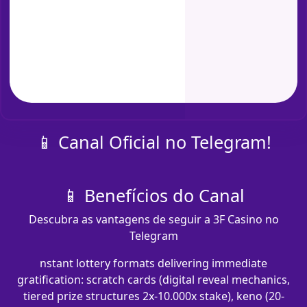
📱 Canal Oficial no Telegram!
📱 Benefícios do Canal
Descubra as vantagens de seguir a 3F Casino no
Telegram
nstant lottery formats delivering immediate
gratification: scratch cards (digital reveal mechanics,
tiered prize structures 2x-10.000x stake), keno (20-