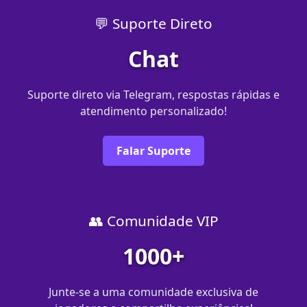
💬 Suporte Direto
Chat
Suporte direto via Telegram, respostas rápidas e
atendimento personalizado!
Falar Suporte
👥 Comunidade VIP
1000+
Junte-se a uma comunidade exclusiva de