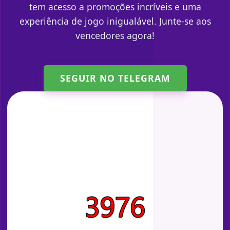
tem acesso a promoções incríveis e uma
experiência de jogo inigualável. Junte-se aos
vencedores agora!
SEGUIR NO TELEGRAM