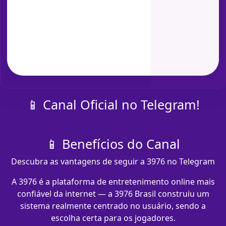
📱 Canal Oficial no Telegram!
📱 Benefícios do Canal
Descubra as vantagens de seguir a 3976 no Telegram
A 3976 é a plataforma de entretenimento online mais
confiável da internet — a 3976 Brasil construiu um
sistema realmente centrado no usuário, sendo a
escolha certa para os jogadores.