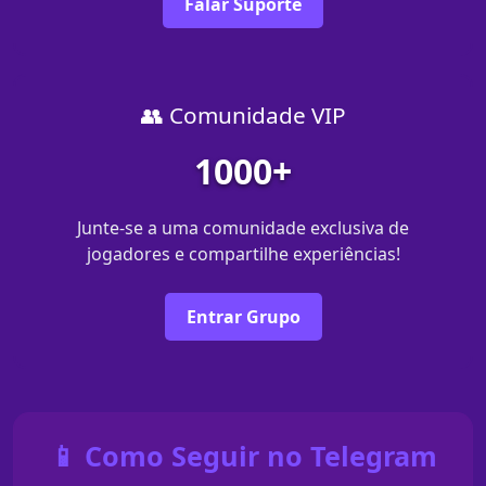
Falar Suporte
👥 Comunidade VIP
1000+
Junte-se a uma comunidade exclusiva de
jogadores e compartilhe experiências!
Entrar Grupo
📱 Como Seguir no Telegram