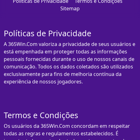
Políticas de Privacidade
Termos e Condições
Sitemap
Políticas de Privacidade
A 365Win.Com valoriza a privacidade de seus usuários e
está empenhada em proteger todas as informações
pessoais fornecidas durante o uso de nossos canais de
comunicação. Todos os dados coletados são utilizados
exclusivamente para fins de melhoria contínua da
experiência de nossos jogadores.
Termos e Condições
Os usuários da 365Win.Com concordam em respeitar
todas as regras e regulamentos estabelecidos. É