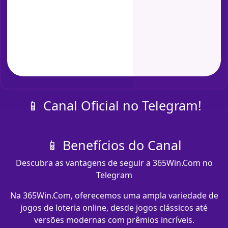
📱 Canal Oficial no Telegram!
📱 Benefícios do Canal
Descubra as vantagens de seguir a 365Win.Com no
Telegram
Na 365Win.Com, oferecemos uma ampla variedade de
jogos de loteria online, desde jogos clássicos até
versões modernas com prêmios incríveis.