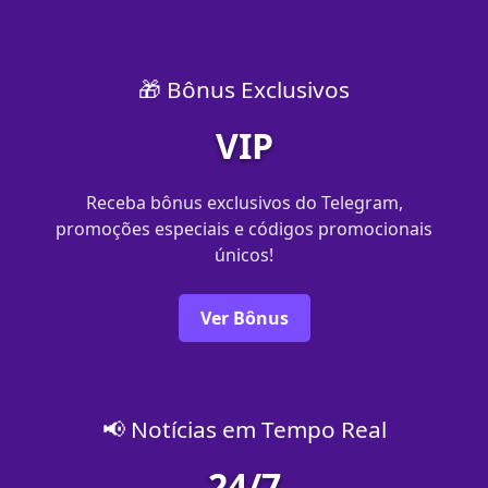
🎁 Bônus Exclusivos
VIP
Receba bônus exclusivos do Telegram,
promoções especiais e códigos promocionais
únicos!
Ver Bônus
📢 Notícias em Tempo Real
24/7