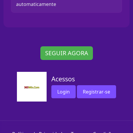
automaticamente
SEGUIR AGORA
Acessos
Login
Registrar-se