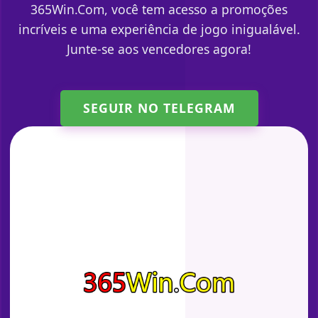
365Win.Com, você tem acesso a promoções
incríveis e uma experiência de jogo inigualável.
Junte-se aos vencedores agora!
SEGUIR NO TELEGRAM