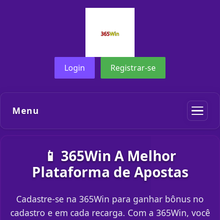
Login
Registrar-se
Menu
📱 365Win A Melhor
Plataforma de Apostas
Cadastre-se na 365Win para ganhar bônus no
cadastro e em cada recarga. Com a 365Win, você