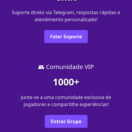
Suporte direto via Telegram, respostas rápidas e
atendimento personalizado!
Falar Suporte
👥 Comunidade VIP
1000+
Junte-se a uma comunidade exclusiva de
jogadores e compartilhe experiências!
Entrar Grupo