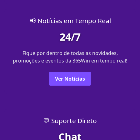
📢 Notícias em Tempo Real
24/7
Fique por dentro de todas as novidades,
promoções e eventos da 365Win em tempo real!
Ver Notícias
💬 Suporte Direto
Chat