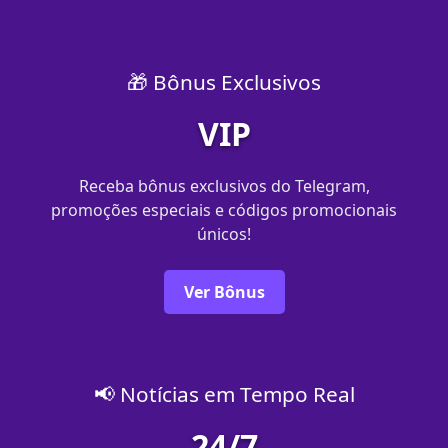
🎁 Bônus Exclusivos
VIP
Receba bônus exclusivos do Telegram,
promoções especiais e códigos promocionais
únicos!
Ver Bônus
📢 Notícias em Tempo Real
24/7