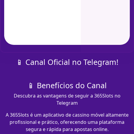
📱 Canal Oficial no Telegram!
📱 Benefícios do Canal
Descubra as vantagens de seguir a 365Slots no
Telegram
A 365Slots é um aplicativo de cassino móvel altamente
profissional e prático, oferecendo uma plataforma
segura e rápida para apostas online.