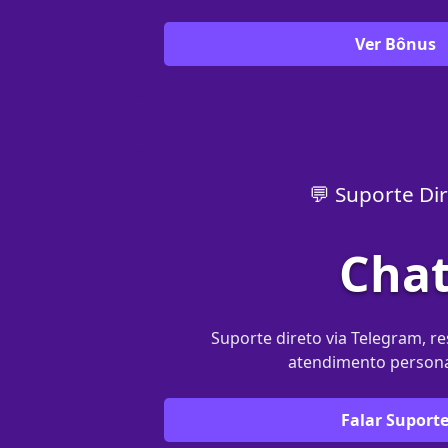
Ver Bônus
💬 Suporte Di
Cha
Suporte direto via Telegram, r
atendimento persona
Falar Suport