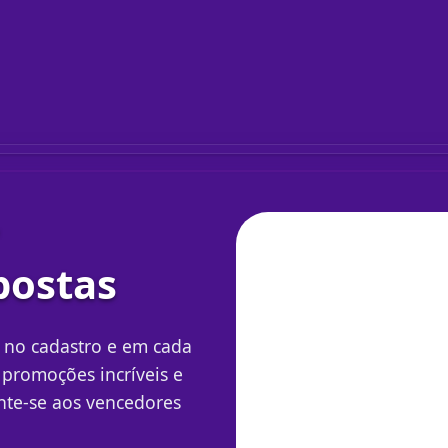
postas
 no cadastro e em cada
 promoções incríveis e
unte-se aos vencedores