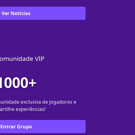
Ver Notícias
Comunidade VIP
1000+
unidade exclusiva de jogadores e
rtilhe experiências!
Entrar Grupo