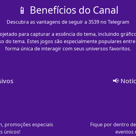
📱 Benefícios do Canal
Descubra as vantagens de seguir a 3539 no Telegram
jetado para capturar a essência do tema, incluindo gráficos
rso do tema. Estes jogos são especialmente populares entre
forma única de interagir com seus universos favoritos.
sivos
📢 Notí
m, promoções especiais
Fique por dentro d
s únicos!
eventos 