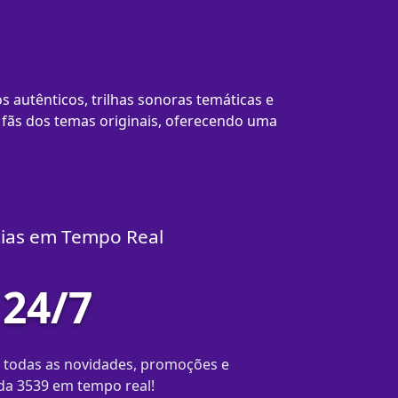
 autênticos, trilhas sonoras temáticas e
 fãs dos temas originais, oferecendo uma
cias em Tempo Real
24/7
e todas as novidades, promoções e
da 3539 em tempo real!