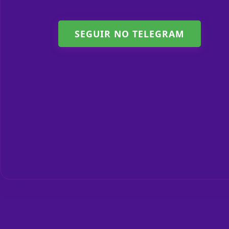
SEGUIR NO TELEGRAM