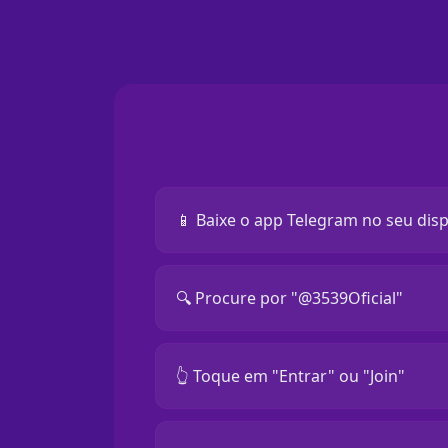
📱 Baixe o app Telegram no seu disp
🔍 Procure por "@3539Oficial"
👆 Toque em "Entrar" ou "Join"