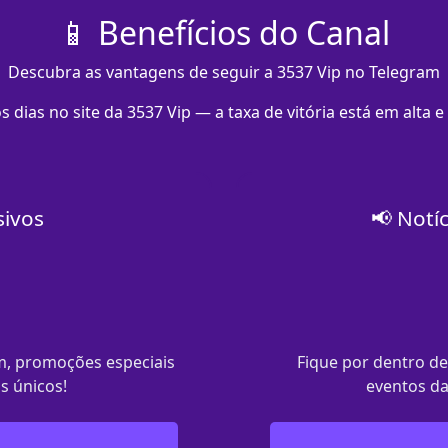
📱 Benefícios do Canal
Descubra as vantagens de seguir a 3537 Vip no Telegram
 dias no site da 3537 Vip — a taxa de vitória está em alta 
sivos
📢 Notí
m, promoções especiais
Fique por dentro d
s únicos!
eventos da