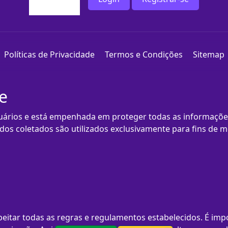
Políticas de Privacidade
Termos e Condições
Sitemap
de
usuários e está empenhada em proteger todas as informaçõe
os coletados são utilizados exclusivamente para fins de m
itar todas as regras e regulamentos estabelecidos. É imp