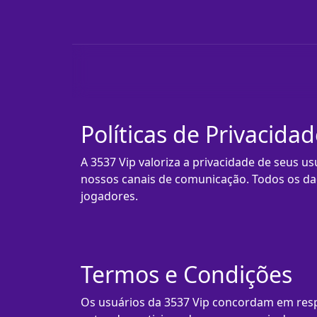
Políticas de Privacida
A 3537 Vip valoriza a privacidade de seus 
nossos canais de comunicação. Todos os dad
jogadores.
Termos e Condições
Os usuários da 3537 Vip concordam em respe