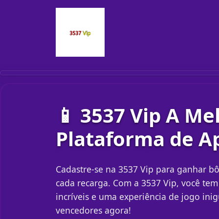
📱 3537 Vip A Me
Plataforma de A
Cadastre-se na 3537 Vip para ganhar b
cada recarga. Com a 3537 Vip, você te
incríveis e uma experiência de jogo inig
vencedores agora!