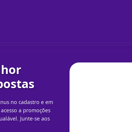
lhor
postas
ônus no cadastro e em
m acesso a promoções
ualável. Junte-se aos