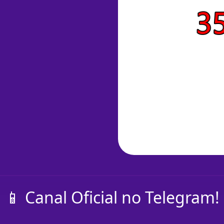
📱 Canal Oficial no Telegram!