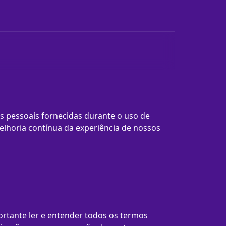
s pessoais fornecidas durante o uso de
elhoria contínua da experiência de nossos
ortante ler e entender todos os termos