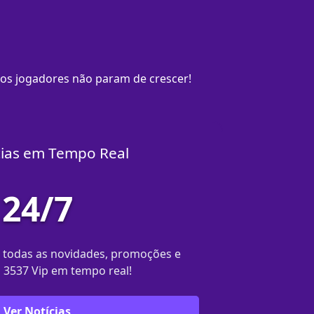
e os jogadores não param de crescer!
cias em Tempo Real
24/7
e todas as novidades, promoções e
 3537 Vip em tempo real!
Ver Notícias