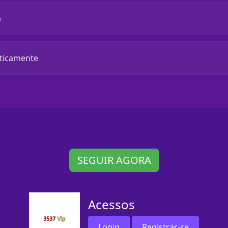
a
aticamente
SEGUIR AGORA
Acessos
Login
Registrar-se