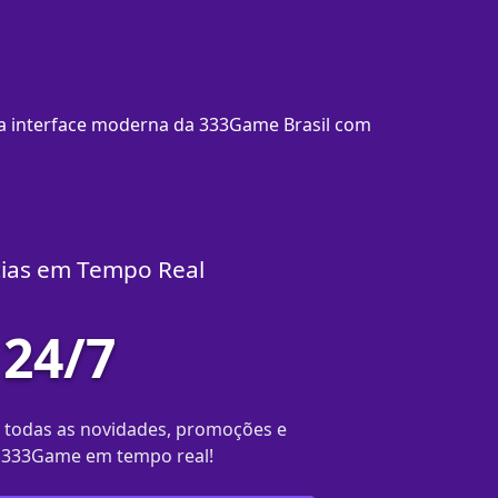
 a interface moderna da 333Game Brasil com
cias em Tempo Real
24/7
e todas as novidades, promoções e
 333Game em tempo real!