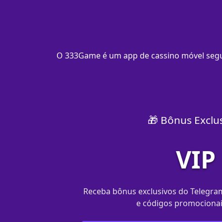
O 333Game é um app de cassino móvel segur
🎁 Bônus Exclu
VIP
Receba bônus exclusivos do Telegra
e códigos promocionai