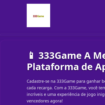
📱 333Game A M
Plataforma de A
Cadastre-se na 333Game para ganhar b
cada recarga. Com a 333Game, você te
incríveis e uma experiência de jogo inig
vencedores agora!