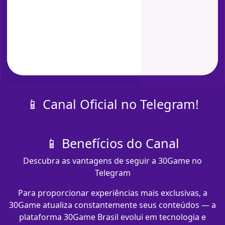
📱 Canal Oficial no Telegram!
📱 Benefícios do Canal
Descubra as vantagens de seguir a 30Game no
Telegram
Para proporcionar experiências mais exclusivas, a
30Game atualiza constantemente seus conteúdos — a
plataforma 30Game Brasil evolui em tecnologia e