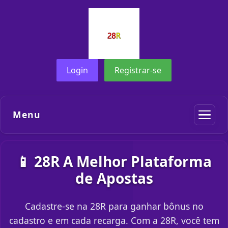
Login
Registrar-se
Menu
📱 28R A Melhor Plataforma
de Apostas
Cadastre-se na 28R para ganhar bônus no
cadastro e em cada recarga. Com a 28R, você tem