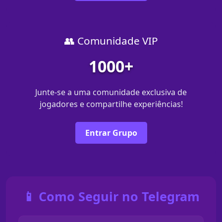
👥 Comunidade VIP
1000+
Junte-se a uma comunidade exclusiva de
jogadores e compartilhe experiências!
Entrar Grupo
📱 Como Seguir no Telegram