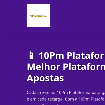
📱 10Pm Platafo
Melhor Platafor
Apostas
Cadastre-se na 10Pm Plataforma para g
e em cada recarga. Com a 10Pm Platafo