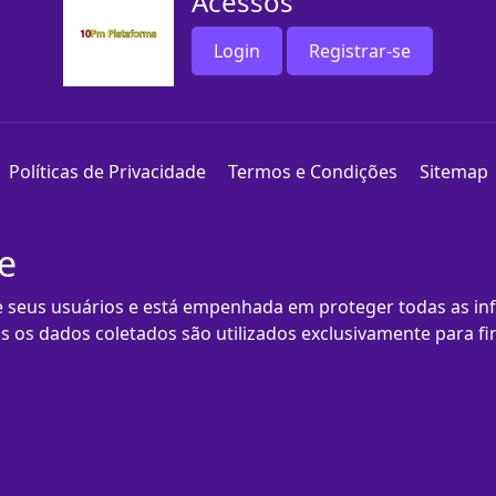
Acessos
Login
Registrar-se
Políticas de Privacidade
Termos e Condições
Sitemap
de
de seus usuários e está empenhada em proteger todas as in
 os dados coletados são utilizados exclusivamente para fi