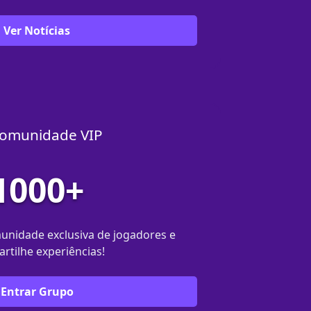
Ver Notícias
Comunidade VIP
1000+
unidade exclusiva de jogadores e
rtilhe experiências!
Entrar Grupo