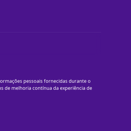
formações pessoais fornecidas durante o
ns de melhoria contínua da experiência de