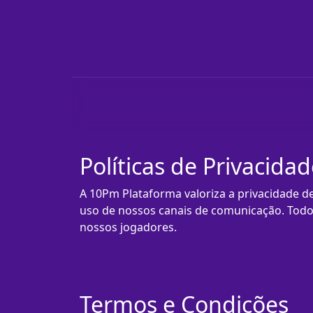
Políticas de Privacida
A 10Pm Plataforma valoriza a privacidade 
uso de nossos canais de comunicação. Todos
nossos jogadores.
Termos e Condições