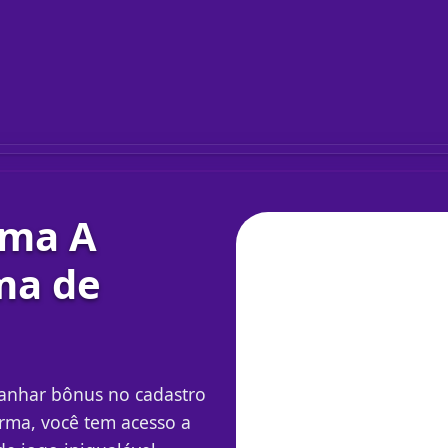
rma A
ma de
anhar bônus no cadastro
rma, você tem acesso a