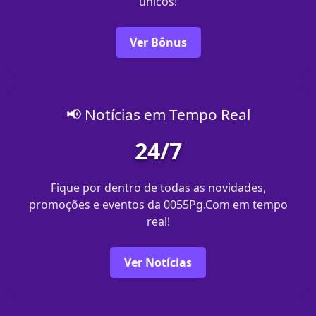
únicos!
Ver Bônus
📢 Notícias em Tempo Real
24/7
Fique por dentro de todas as novidades,
promoções e eventos da 0055Pg.Com em tempo
real!
Ver Notícias