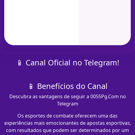
📱 Canal Oficial no Telegram!
📱 Benefícios do Canal
Descubra as vantagens de seguir a 0055Pg.Com no
Telegram
Os esportes de combate oferecem uma das
experiências mais emocionantes de apostas esportivas,
com resultados que podem ser determinados por um